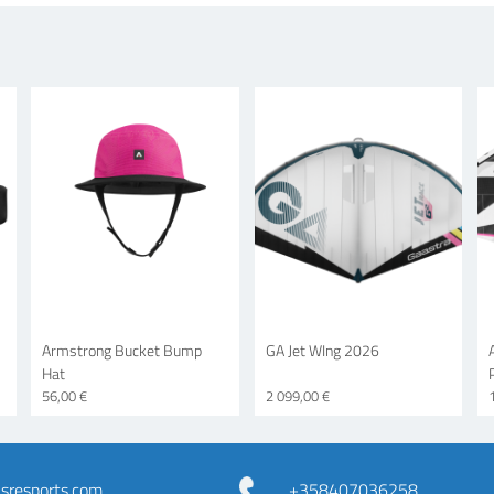
Armstrong Bucket Bump
GA Jet WIng 2026
Hat
56,00 €
2 099,00 €
resports.com
+358407036258