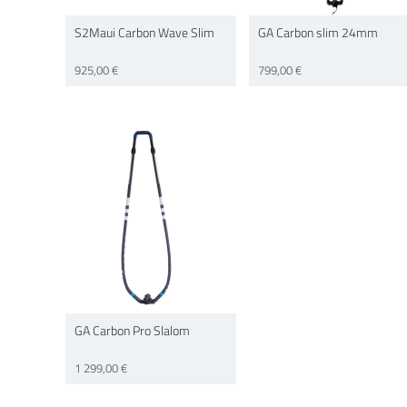
Main
Yhteystiedot
Koulutus
Tietoa
Tuote-
S2Maui Carbon Wave Slim
GA Carbon slim 24mm
navigation
meistä
esitteet
925,00 €
799,00 €
GA Carbon Pro Slalom
1 299,00 €