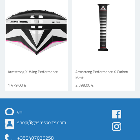
Armstrong X-Wing Performance
Armstrong Performance X Carbon
Mast
1 479,00 €
2 399,00 €
en
Some
shop@gasresports.com
menu
+358407036258