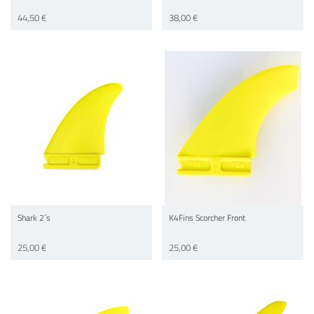
44,50 €
38,00 €
Shark 2´s
K4Fins Scorcher Front
25,00 €
25,00 €