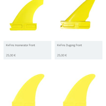
K4Fins Incenerator Front
K4Fins Dugong Front
25,00 €
25,00 €