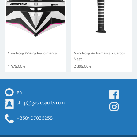
Armstrong X-Wing Performance
Armstrong Performance X Carbon
Mast
1 479,00 €
2 399,00 €
en
Some
shop@gasresports.com
menu
+358407036258