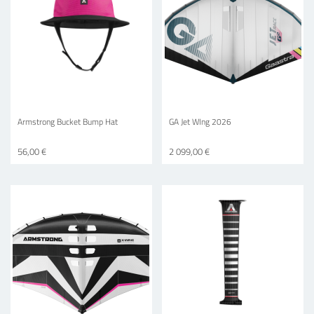
Armstrong Bucket Bump Hat
GA Jet WIng 2026
56,00 €
2 099,00 €