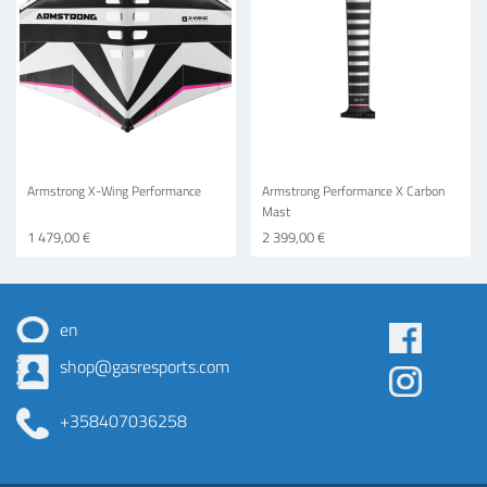
Armstrong X-Wing Performance
Armstrong Performance X Carbon
Mast
1 479,00 €
2 399,00 €
en
Some
shop@gasresports.com
menu
+358407036258