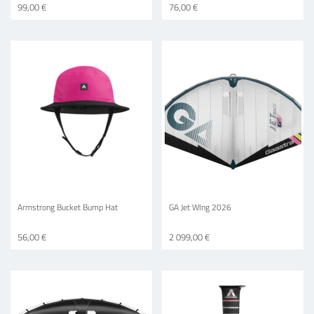
99,00 €
76,00 €
Armstrong Bucket Bump Hat
GA Jet WIng 2026
56,00 €
2 099,00 €