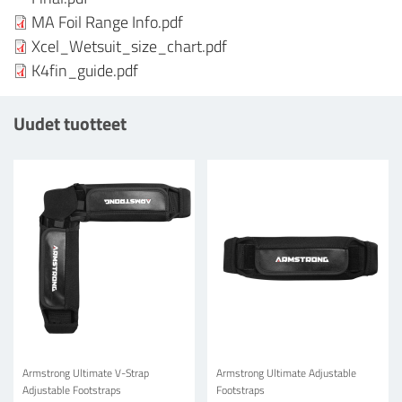
MA Foil Range Info.pdf
Xcel_Wetsuit_size_chart.pdf
K4fin_guide.pdf
Uudet tuotteet
Armstrong Ultimate V-Strap
Armstrong Ultimate Adjustable
Adjustable Footstraps
Footstraps