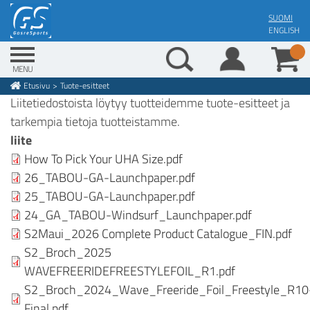
Skip
SUOMI
to
ENGLISH
main
content
MENU
Etusivu
Tuote-esitteet
Breadcrumb
Liitetiedostoista löytyy tuotteidemme tuote-esitteet ja
tarkempia tietoja tuotteistamme.
liite
How To Pick Your UHA Size.pdf
26_TABOU-GA-Launchpaper.pdf
25_TABOU-GA-Launchpaper.pdf
24_GA_TABOU-Windsurf_Launchpaper.pdf
S2Maui_2026 Complete Product Catalogue_FIN.pdf
S2_Broch_2025
WAVEFREERIDEFREESTYLEFOIL_R1.pdf
S2_Broch_2024_Wave_Freeride_Foil_Freestyle_R10
Final.pdf