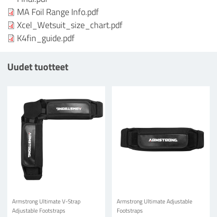
MA Foil Range Info.pdf
Xcel_Wetsuit_size_chart.pdf
K4fin_guide.pdf
Uudet tuotteet
Armstrong Ultimate V-Strap
Armstrong Ultimate Adjustable
Adjustable Footstraps
Footstraps