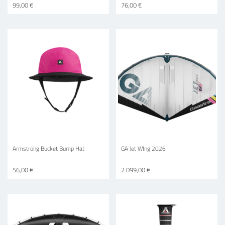
99,00 €
76,00 €
Armstrong Bucket Bump Hat
GA Jet WIng 2026
56,00 €
2 099,00 €