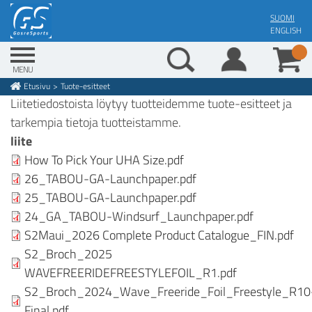
Skip
SUOMI
to
ENGLISH
main
content
MENU
Etusivu
Tuote-esitteet
Breadcrumb
Liitetiedostoista löytyy tuotteidemme tuote-esitteet ja
tarkempia tietoja tuotteistamme.
liite
How To Pick Your UHA Size.pdf
26_TABOU-GA-Launchpaper.pdf
25_TABOU-GA-Launchpaper.pdf
24_GA_TABOU-Windsurf_Launchpaper.pdf
S2Maui_2026 Complete Product Catalogue_FIN.pdf
S2_Broch_2025
WAVEFREERIDEFREESTYLEFOIL_R1.pdf
S2_Broch_2024_Wave_Freeride_Foil_Freestyle_R10
Final.pdf