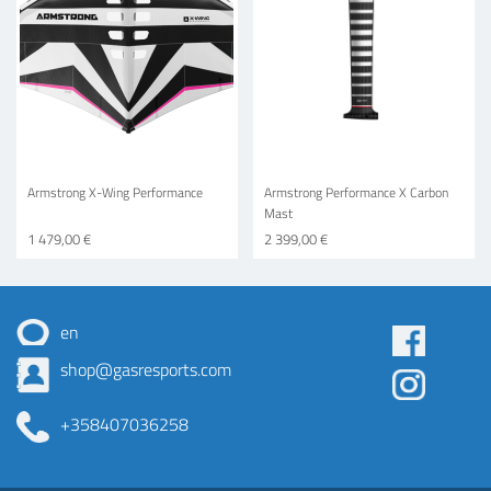
Armstrong X-Wing Performance
Armstrong Performance X Carbon
Mast
1 479,00 €
2 399,00 €
en
Some
shop@gasresports.com
menu
+358407036258