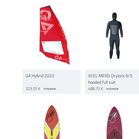
GA Hybrid 2022
XCEL MENS Drylock 6/5
hooded full suit
323,55 €
488,75 €
719,00 €
575,00 €