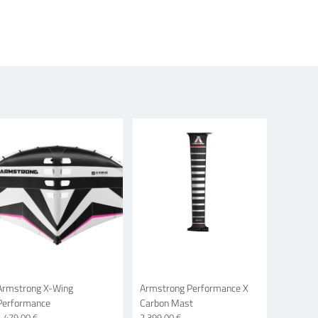
Armstrong X-Wing
Armstrong Performance X
Performance
Carbon Mast
1 479,00 €
2 399,00 €