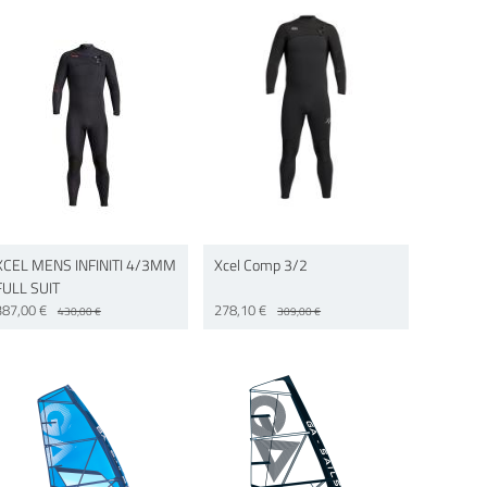
XCEL MENS INFINITI 4/3MM
Xcel Comp 3/2
FULL SUIT
387,00 €
278,10 €
430,00 €
309,00 €