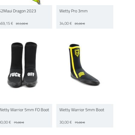
S2Maui Dragon 2023
Wetty Pro 3mm
469,15 €
34,00 €
853,00 €
85,00 €
Wetty Warrior 5mm FO Boot
Wetty Warrior 5mm Boot
30,00 €
30,00 €
75,00 €
75,00 €