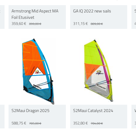
t
Armstrong Mid Aspect MA
GA IQ 2022 new sails
Foil Etusiivet
359,60 €
311,15 €
899,00 €
889,00 €
S2Maui Dragon 2025
S2Maui Catalyst 2024
588,75 €
352,80 €
785,00 €
784,00 €