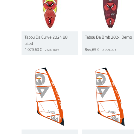
Tabou Da Curve 2024 88l
Tabou Da Bmb 2024 Demo
used
1 079,60 €
944,65 €
2 699,00 €
2 699,00 €