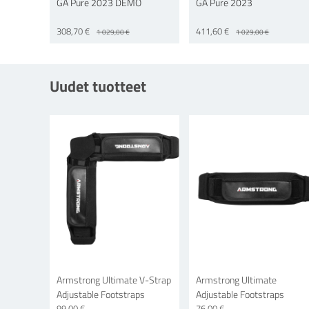
GA Pure 2023 DEMO
GA Pure 2023
308,70 €
411,60 €
1 029,00 €
1 029,00 €
Uudet tuotteet
Armstrong Ultimate V-Strap
Armstrong Ultimate
Adjustable Footstraps
Adjustable Footstraps
99,00 €
76,00 €