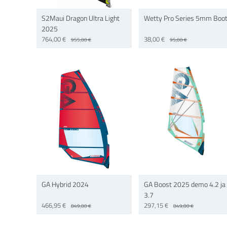
S2Maui Dragon Ultra Light
Wetty Pro Series 5mm Boo
2025
764,00 €
38,00 €
955,00 €
95,00 €
GA Hybrid 2024
GA Boost 2025 demo 4.2 ja
3.7
466,95 €
297,15 €
849,00 €
849,00 €