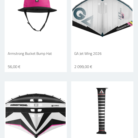
Armstrong Bucket Bump Hat
GA Jet WIng 2026
56,00 €
2 099,00 €