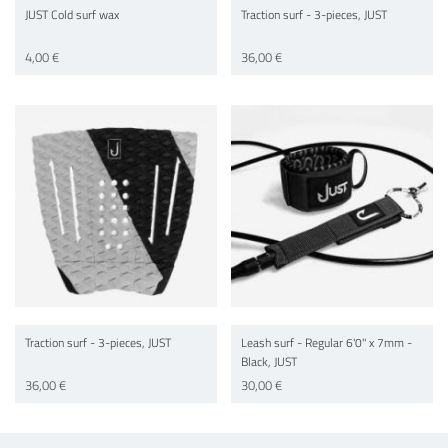
JUST Cold surf wax
Traction surf - 3-pieces, JUST
4,00 €
36,00 €
Traction surf - 3-pieces, JUST
Leash surf - Regular 6'0'' x 7mm -
Black, JUST
36,00 €
30,00 €