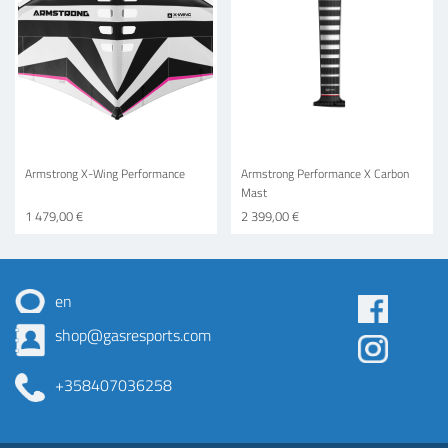
Armstrong X-Wing Performance
Armstrong Performance X Carbon
Mast
1 479,00 €
2 399,00 €
en
Some
shop@gasresports.com
menu
+358407036258