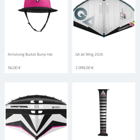
Armstrong Bucket Bump Hat
GA Jet WIng 2026
56,00 €
2 099,00 €