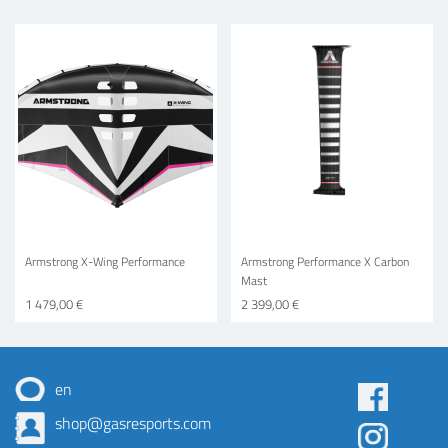
Armstrong X-Wing Performance
Armstrong Performance X Carbon
Mast
1 479,00 €
2 399,00 €
en
Some
shop@gasresports.com