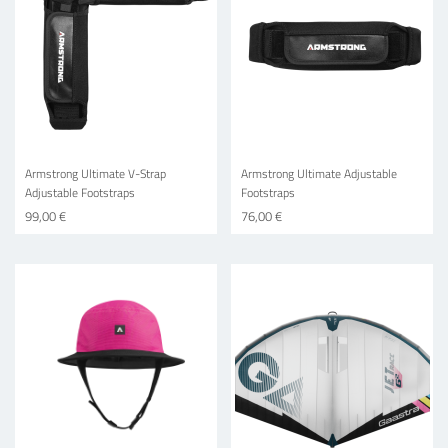
Armstrong Ultimate V-Strap
Armstrong Ultimate Adjustable
Adjustable Footstraps
Footstraps
99,00 €
76,00 €