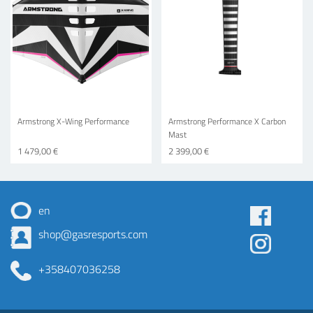
Armstrong X-Wing Performance
Armstrong Performance X Carbon
Mast
1 479,00 €
2 399,00 €
en
Some
shop@gasresports.com
menu
+358407036258