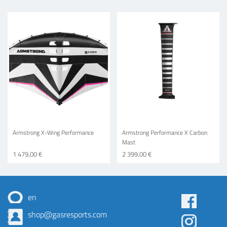
Armstrong X-Wing Performance
Armstrong Performance X Carbon
Mast
1 479,00 €
2 399,00 €
en
Some
shop@gasresports.com