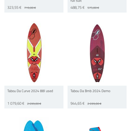
full suit
323,55 €
488,75 €
719,00 €
575,00 €
Tabou Da Curve 2024 88l used
Tabou Da Bmb 2024 Demo
1 079,60 €
944,65 €
2 699,00 €
2 699,00 €