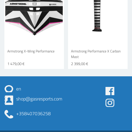
Armstrong X-Wing Performance
Armstrong Performance X Carbon
Mast
1 479,00 €
2 399,00 €
en
Some
shop@gasresports.com
menu
+358407036258