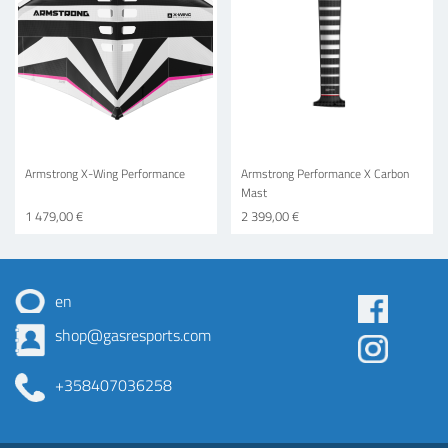
Armstrong X-Wing Performance
Armstrong Performance X Carbon
Mast
1 479,00 €
2 399,00 €
en
Some
shop@gasresports.com
menu
+358407036258